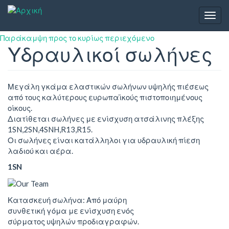
Togg
navig
Παράκαμψη προς το κυρίως περιεχόμενο
Υδραυλικοί σωλήνες
Μεγάλη γκάμα ελαστικών σωλήνων υψηλής πιέσεως
από τους καλύτερους ευρωπαϊκούς πιστοποιημένους
οίκους.
Διατίθεται σωλήνες με ενίσχυση ατσάλινης πλέξης
1SN,2SN,4SNH,R13,R15.
Οι σωλήνες είναι κατάλληλοι για υδραυλική πίεση
λαδιού και αέρα.
1SN
Κατασκευή σωλήνα: Από μαύρη
συνθετική γόμα με ενίσχυση ενός
σύρματος υψηλών προδιαγραφών.